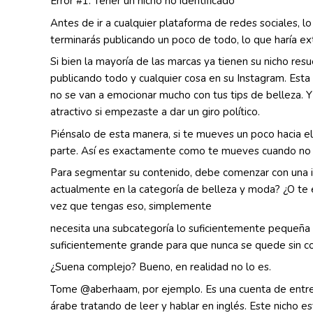
Error #1: Tener un nicho no identificado
Antes de ir a cualquier plataforma de redes sociales, lo
terminarás publicando un poco de todo, lo que haría ex
Si bien la mayoría de las marcas ya tienen su nicho re
publicando todo y cualquier cosa en su Instagram. Esta t
no se van a emocionar mucho con tus tips de belleza. Y
atractivo si empezaste a dar un giro político.
Piénsalo de esta manera, si te mueves un poco hacia el
parte. Así es exactamente como te mueves cuando no ha
Para segmentar su contenido, debe comenzar con una i
actualmente en la categoría de belleza y moda? ¿O te 
vez que tengas eso, simplemente
necesita una subcategoría lo suficientemente pequeña 
suficientemente grande para que nunca se quede sin c
¿Suena complejo? Bueno, en realidad no lo es.
Tome @aberhaam, por ejemplo. Es una cuenta de entre
árabe tratando de leer y hablar en inglés. Este nicho e