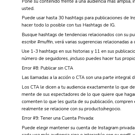
Pone su contenido frente a una audiencia más amplia, i
usted.
Puede usar hasta 30 hashtags para publicaciones de Ins
hacer todo lo posible con tus Hashtags de IG.
Busque hashtags de tendencias relacionados con su pub
escribir #muffin, verá varias sugerencias relacionadas 
Use 1-3 hashtags en sus historias y 11 en sus publicaci
número de seguidores, ¡incluso puedes hacer tus propio
Error #8: Publicar sin CTA
Las llamadas a la acción o CTA son una parte integral d
Los CTA le dicen a tu audiencia exactamente lo que deb
mente de sus espectadores de lo que quiere que hagan
comenten lo que les gusta de su publicación, compren 
realmente se relacione con su producto/negocio.
Error #9: Tener una Cuenta Privada:
Puede elegir mantener su cuenta de Instagram privada
cada vez más audiencia siga e interactúe con su perfil,