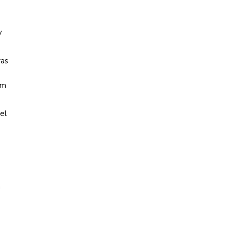
y
ras
am
el
n