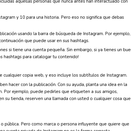
ncluidas aquellas personas que nunca antes han interactuado con
tagram y 10 para una historia. Pero eso no significa que debas
licación usando la barra de búsqueda de Instagram. Por ejemplo, 
a continuación que puede usar en sus hashtags.
ones si tiene una cuenta pequeña. Sin embargo, si ya tienes un bu
s hashtags para catalogar tu contenido!
e cualquier copia web, y eso incluye los subtítulos de Instagram.
en hacer con la publicación. Con su ayuda, planta una idea en la
. Por ejemplo, puede pedirles que etiqueten a sus amigos,
en su tienda, reserven una llamada con usted o cualquier cosa que
 o pública. Pero como marca o persona influyente que quiere que
 una cuenta privada de Instagram no es la forma correcta.