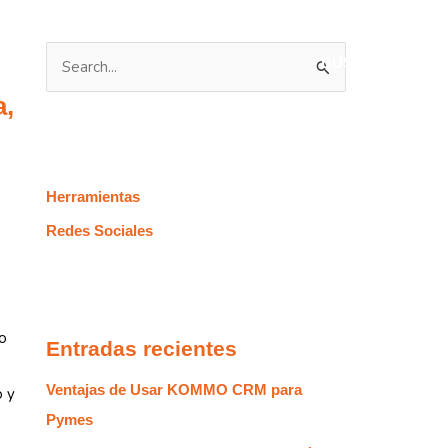
B
u
a,
s
c
a
Herramientas
r
Redes Sociales
p
o
r
o
:
Entradas recientes
Ventajas de Usar KOMMO CRM para
o y
Pymes