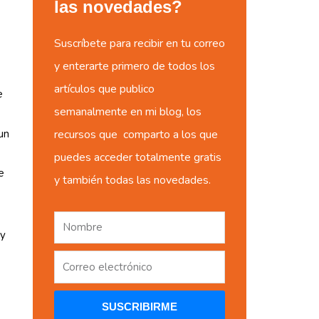
las novedades?
Suscríbete para recibir en tu correo
y enterarte primero de todos los
artículos que publico
e
semanalmente en mi blog, los
un
recursos que comparto a los que
puedes acceder totalmente gratis
e
y también todas las novedades.
 y
SUSCRIBIRME