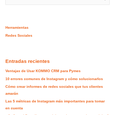
u
s
c
a
Herramientas
r
Redes Sociales
p
o
r
Entradas recientes
:
Ventajas de Usar KOMMO CRM para Pymes
10 errores comunes de Instagram y cómo solucionarlos
Cómo crear informes de redes sociales que tus clientes
amarán
Las 5 métricas de Instagram más importantes para tomar
en cuenta