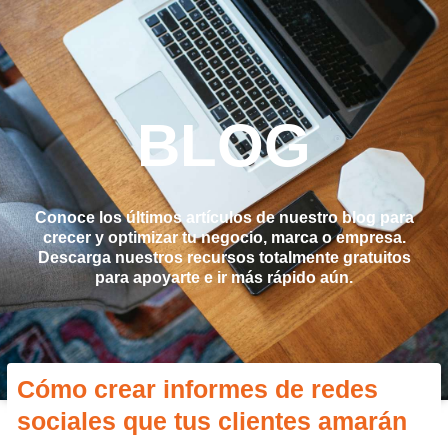
Navegación
Ir
de
al
entradas
contenido
BLOG
Conoce los últimos artículos de nuestro blog para
crecer y optimizar tu negocio, marca o empresa.
Descarga nuestros recursos totalmente gratuitos
para apoyarte e ir más rápido aún.
Cómo crear informes de redes
sociales que tus clientes amarán